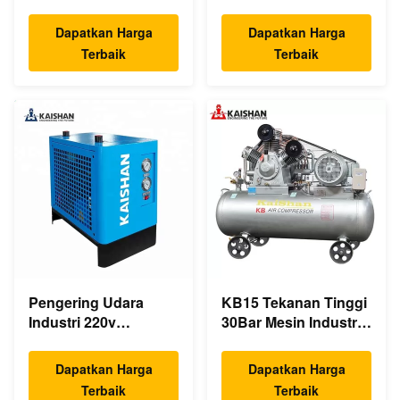
Sekrup Industri
kompresor / tangki
350cfm Drive
ekspansi Kompresor
Dapatkan Harga
Dapatkan Harga
Langsung Asinkron
Udara 1.0m³
Terbaik
Terbaik
Pengering Udara
KB15 Tekanan Tinggi
Industri 220v
30Bar Mesin Industri
Pengering Udara
Kompresor Udara
Terkompresi Listrik
Piston 15kw 20hp
Dapatkan Harga
Dapatkan Harga
Pendingin
Kebisingan Rendah
Terbaik
Terbaik