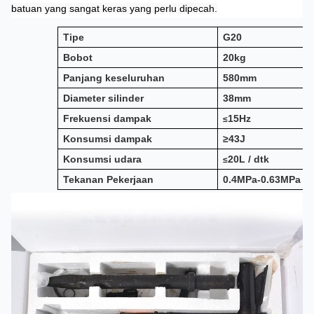
batuan yang sangat keras yang perlu dipecah.
Tipe
G20
Bobot
20kg
Panjang keseluruhan
580mm
Diameter silinder
38mm
Frekuensi dampak
15Hz
≤
Konsumsi dampak
≥43J
Konsumsi udara
20L / dtk
≤
Tekanan Pekerjaan
0.4MPa-0.63MPa