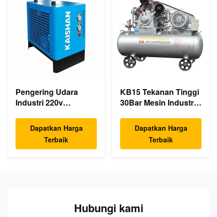
Pengering Udara
KB15 Tekanan Tinggi
Industri 220v
30Bar Mesin Industri
Pengering Udara
Kompresor Udara
Terkompresi Listrik
Piston 15kw 20hp
Dapatkan Harga
Dapatkan Harga
Pendingin
Kebisingan Rendah
Terbaik
Terbaik
Hubungi kami