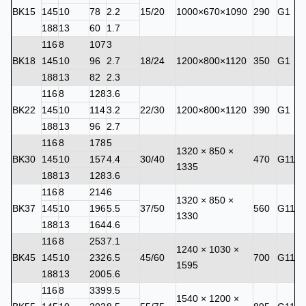
BK15
145
10
78
2.2
15/20
1000×670×1090
290
G1
188
13
60
1.7
116
8
107
3
BK18
145
10
96
2.7
18/24
1200×800×1120
350
G1
188
13
82
2.3
116
8
128
3.6
BK22
145
10
114
3.2
22/30
1200×800×1120
390
G1
188
13
96
2.7
116
8
178
5
1320 × 850 ×
BK30
145
10
157
4.4
30/40
470
G11/2
1335
188
13
128
3.6
116
8
214
6
1320 × 850 ×
BK37
145
10
196
5.5
37/50
560
G11/2
1330
188
13
164
4.6
116
8
253
7.1
1240 × 1030 ×
BK45
145
10
232
6.5
45/60
700
G11/2
1595
188
13
200
5.6
116
8
339
9.5
1540 × 1200 ×