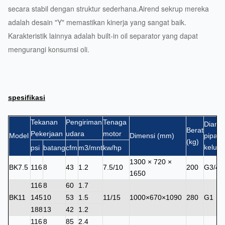
secara stabil dengan struktur sederhana.Airend sekrup mereka
adalah desain "Y" memastikan kinerja yang sangat baik.
Karakteristik lainnya adalah built-in oil separator yang dapat
mengurangi konsumsi oli.
spesifikasi
Tekanan
Pengiriman
Tenaga
Diame
Berat
Pekerjaan
udara
motor
Model
Dimensi (mm)
pipa
(kg)
keluar
psi
batang
cfm
m3/mnt
kw/hp
1300 × 720 ×
BK7.5
116
8
43
1.2
7.5/10
200
G3/4
1650
116
8
60
1.7
BK11
145
10
53
1.5
11/15
1000×670×1090
280
G1
188
13
42
1.2
116
8
85
2.4