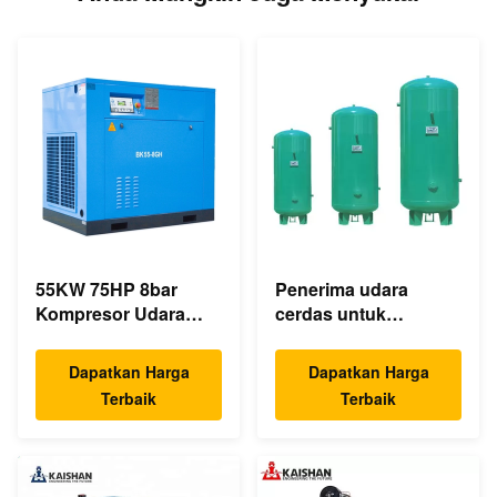
55KW 75HP 8bar
Penerima udara
Kompresor Udara
cerdas untuk
Sekrup Industri
kompresor / tangki
350cfm Drive
ekspansi Kompresor
Dapatkan Harga
Dapatkan Harga
Langsung Asinkron
Udara 1.0m³
Terbaik
Terbaik