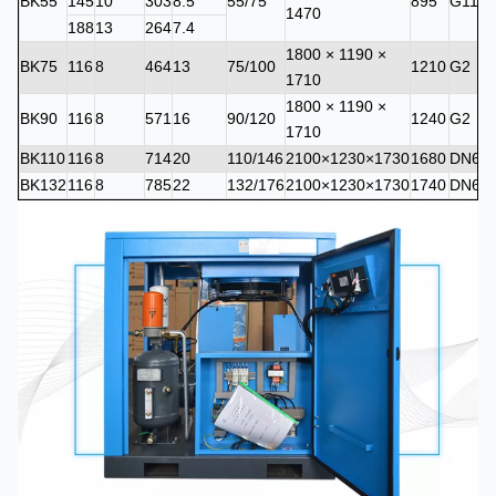
BK55
145
10
303
8.5
55/75
895
G11/2
1470
188
13
264
7.4
1800 × 1190 ×
BK75
116
8
464
13
75/100
1210
G2
1710
1800 × 1190 ×
BK90
116
8
571
16
90/120
1240
G2
1710
BK110
116
8
714
20
110/146
2100×1230×1730
1680
DN65
BK132
116
8
785
22
132/176
2100×1230×1730
1740
DN65