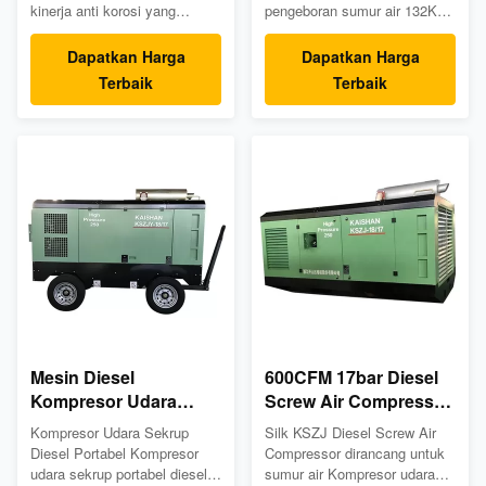
kinerja anti korosi yang
pengeboran sumur air 132KW
unggul. 2. Pipa knalpot diatur
kompresor udara stasioner
pada posisi ekor, lebih ramah
kompresor udara sekrup
Dapatkan Harga
Dapatkan Harga
lingkungan. 3. Posisi bagian
Kompresor udara sekrup
Terbaik
Terbaik
dan struktur sistem jalan lebih
stasioner diesel, yang banyak
masuk akal. 4. Impor katup
digunakan di jalan raya,
solenoid (konfigurasi lanjutan).
kereta api, pertambangan,
5. Filter oli impor dan filter
pemeliharaan air, pembuatan
pemisah oli dan ...
kapal, konstruksi perkotaan,
energi, ...
Mesin Diesel
600CFM 17bar Diesel
Kompresor Udara
Screw Air Compressor
Sekrup Portabel KSZJ-
Machine Untuk Air
Kompresor Udara Sekrup
Silk KSZJ Diesel Screw Air
18/17 195KW Untuk
Sumur Bor
Diesel Portabel Kompresor
Compressor dirancang untuk
Pengeboran Sumur Air
udara sekrup portabel diesel
sumur air Kompresor udara