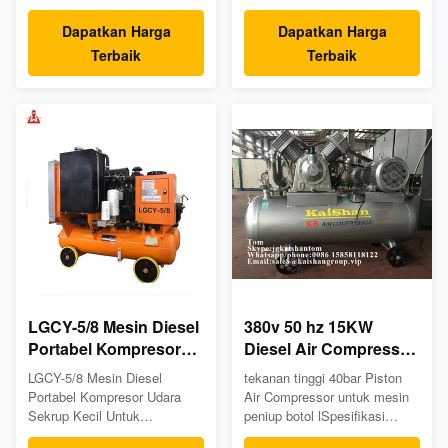
KW180 Mahnie
Silk banyak diterapkan di
sekrup stasioner diesel, yang
industri, seperti, jalan, kereta
banyak digunakan di jalan
Dapatkan Harga
Dapatkan Harga
api, tambang, pemeliharaan
raya, kereta api,
Terbaik
Terbaik
air, pembuatan kapal,
pertambangan, pemeliharaan
konstruksi perkotaan, industri
air, pembuatan kapal,
energi dan perang,
konstruksi perkotaan, energi,
dll.Kompresor udara sekrup
industri militer dan industri
portabel diesel merek Silk
lainnya. Sangat andal dan
efisien ...
efisien, ...
LGCY-5/8 Mesin Diesel
380v 50 hz 15KW
Portabel Kompresor
Diesel Air Compressor
Udara Sekrup Kecil
Untuk Mesin Peniup
LGCY-5/8 Mesin Diesel
tekanan tinggi 40bar Piston
Untuk Penambangan
Botol
Portabel Kompresor Udara
Air Compressor untuk mesin
Sekrup Kecil Untuk
peniup botol lSpesifikasi
Penambangan Lingkup
Model Motor Kekuasaan HP /