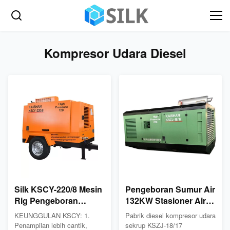
Kompresor Udara Diesel
Silk KSCY-220/8 Mesin
Pengeboran Sumur Air
Rig Pengeboran
132KW Stasioner Air
Kompresor Udara
Compressor Screw
KEUNGGULAN KSCY: 1.
Pabrik diesel kompresor udara
Diesel Portabel
Type 18m3 / Min
Penampilan lebih cantik,
sekrup KSZJ-18/17