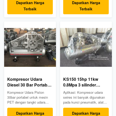
aplikasi udara sekrup
KW Silinder DLA * QTY
Dapatkan Harga
Dapatkan Harga
kompresor: Kompresor udara
Kapasitas M3 / menit Kerja
Terbaik
Terbaik
sekrup ini banyak digunakan
Tekanan MPA Udara Tangki L
di jalan raya, kereta api,
Ukuran mm Bobot kg KHB-15
tambang, pemeliharaan air,
20/15 LPφ120 * 2 MP100 *!
dan pembuatan kapal,
HPφ50 * 1 1.2 3.0 340 1800 *
konstruksi perkotaan, energi,
730 * 1330 605 Fungsi
militer, dan industri lainnya. ...
Kompresor ...
Kompresor Udara
KS150 15hp 11kw
Diesel 30 Bar Portabel
0.8Mpa 3 silinder
Untuk Mesin PET
industri piston
Kompresor Udara Piston
Aplikasi: Kompresor udara
Dengan Tangki Udara
kompresor udara
30bar portabel untuk mesin
seires ini banyak digunakan
340L
dengan tangki udara
PET dengan tangki udara
pada kunci pneumatik, alat
340L lSpesifikasi Model Motor
310L
pneumatik, pemompaan ban,
Kekuasaan HP / KW Silinder
proses peniupan, semprotan,
Dapatkan Harga
Dapatkan Harga