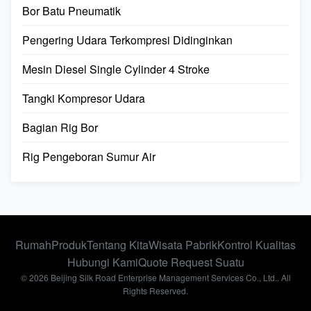
Bor Batu Pneumatik
Pengering Udara Terkompresi Didinginkan
Mesin Diesel Single Cylinder 4 Stroke
Tangki Kompresor Udara
Bagian Rig Bor
Rig Pengeboran Sumur Air
Rumah
Produk
Tentang Kita
Wisata Pabrik
Kontrol Kualitas
Hubungi Kami
Quote Request Suatu
© 2026 Beijing Silk Road Enterprise Management Services Co., Ltd.. All
Rights Reserved.