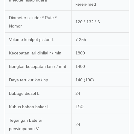
Metode hisap udara
keren-med
Diameter silinder * Rute *
120 * 132 * 6
Nomor
Volume knalpot piston L
7.255
Kecepatan lari dinilai r / min
1800
Bongkar kecepatan lari r / mnt
1400
Daya terukur kw / hp
140 (190)
Bubage diesel L
24
150
Kubus bahan bakar L
Tegangan baterai
24
penyimpanan V