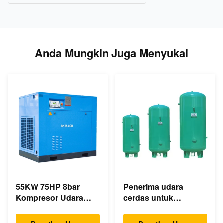
Anda Mungkin Juga Menyukai
55KW 75HP 8bar
Penerima udara
Kompresor Udara
cerdas untuk
Sekrup Industri
kompresor / tangki
350cfm Drive
ekspansi Kompresor