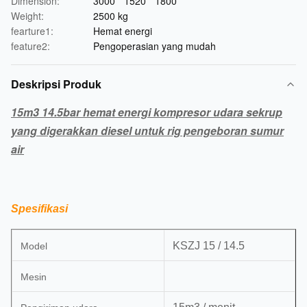
Dimension:
3000 * 1520 * 1800
Weight:
2500 kg
fearture1:
Hemat energi
feature2:
Pengoperasian yang mudah
Deskripsi Produk
15m3 14.5bar hemat energi kompresor udara sekrup
yang digerakkan diesel untuk rig pengeboran sumur
air
Spesifikasi
KSZJ 15 / 14.5
Model
Mesin