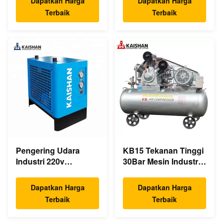
Dapatkan Harga
Dapatkan Harga
Langsung Asinkron
Udara 1.0m³
Terbaik
Terbaik
Pengering Udara
KB15 Tekanan Tinggi
Industri 220v
30Bar Mesin Industri
Pengering Udara
Kompresor Udara
Terkompresi Listrik
Piston 15kw 20hp
Dapatkan Harga
Dapatkan Harga
Pendingin
Kebisingan Rendah
Terbaik
Terbaik